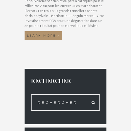
Renouvellement complet du parc à barriques pour le
millésime 2018 pour les cuvées « Les Maréchaux et
Pierrot ». Les trois plus grands tonneliers ont été
choisis : Sylvain – Berthomieu – Seguin Moreau. Gros
investissement!RDV pour une dégustation dans un
an pour le résultat pour ce merveilleux millésime.
LEARN MORE
RECHERCHER