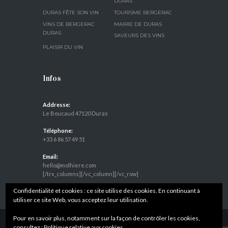
DURAS
DURAS FÊTE SON VIN
TOURISME BERGERAC
VINS DE BERGERAC
MAIRIE DE DURAS
DURAS
SAVEURS DES VINS
PLAISIR DU VIN
Infos
Addresse:
Le Boucaud 47120 Duras
Téléphone:
+33 6 86 57 49 51
Email:
hello@molhiere.com
[/trx_columns][/vc_column][/vc_row]
Confidentialité et cookies : ce site utilise des cookies. En continuant à
utiliser ce site Web, vous acceptez leur utilisation.
Pour en savoir plus, notamment sur la façon de contrôler les cookies,
consultez :
Politique relative aux cookies