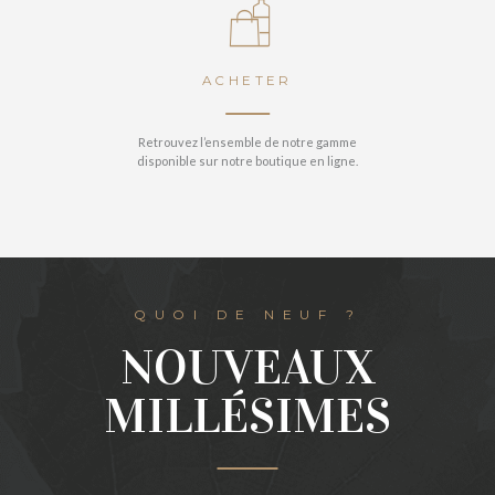
ACHETER
Retrouvez l’ensemble de notre gamme
disponible sur notre boutique en ligne.
VOIR
QUOI DE NEUF ?
NOUVEAUX
MILLÉSIMES