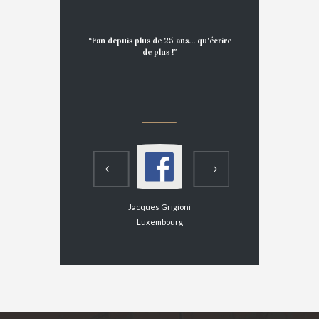
of his red at 8
e, and it was a
“Fan depuis plus de 25 ans... qu'écrire
best wine I had
de plus !”
autiful sloping
eally great
”
ore
Jacques Grigioni
Luxembourg