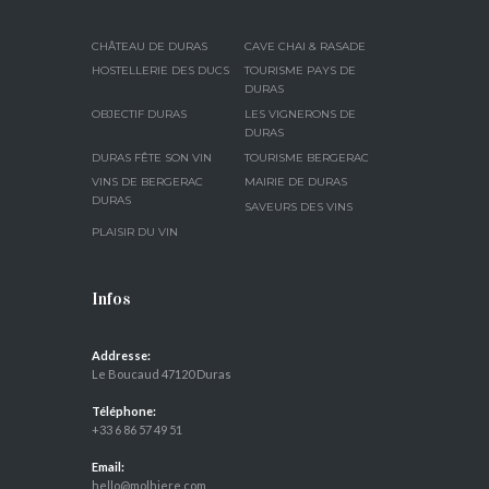
CHÂTEAU DE DURAS
CAVE CHAI & RASADE
HOSTELLERIE DES DUCS
TOURISME PAYS DE
DURAS
OBJECTIF DURAS
LES VIGNERONS DE
DURAS
DURAS FÊTE SON VIN
TOURISME BERGERAC
VINS DE BERGERAC
MAIRIE DE DURAS
DURAS
SAVEURS DES VINS
PLAISIR DU VIN
Infos
Addresse:
Le Boucaud 47120 Duras
Téléphone:
+33 6 86 57 49 51
Email:
hello@molhiere.com