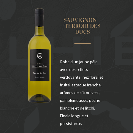
 – LES
SAUVIGNON –
CHAUX
TERROIR DES
DUCS
 profond
Robe d’un jaune pâle
 bouquet
avec des reflets
net, mariage
verdoyants, nez floral et
uges de moka
fruité, attaque franche,
torréfiée.
arômes de citron vert,
e, la
pamplemousse, pêche
se sur des
blanche et de litchi.
et
Finale longue et
persistante.