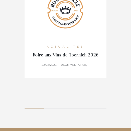
ACTUALITÉS
Foire aux Vins de Toernich 2026
ACT
22/02/2026
0 COMMENTAIRE(S)
08