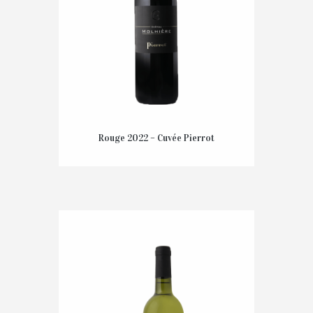
Rouge 2022 – Cuvée Pierrot
14,30
€
TTC
AJOUTER AU PANIER