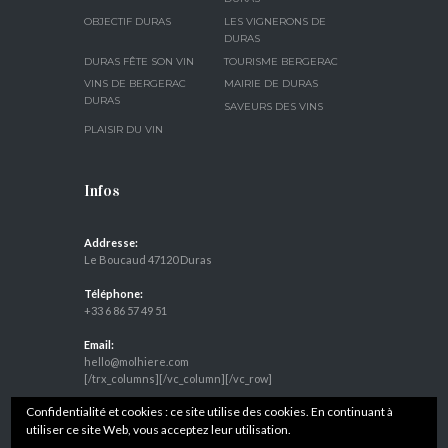
OBJECTIF DURAS
LES VIGNERONS DE
DURAS
DURAS FÊTE SON VIN
TOURISME BERGERAC
VINS DE BERGERAC
MAIRIE DE DURAS
DURAS
SAVEURS DES VINS
PLAISIR DU VIN
Infos
Addresse:
Le Boucaud 47120 Duras
Téléphone:
+33 6 86 57 49 51
Email:
hello@molhiere.com
[/trx_columns][/vc_column][/vc_row]
Confidentialité et cookies : ce site utilise des cookies. En continuant à
utiliser ce site Web, vous acceptez leur utilisation.