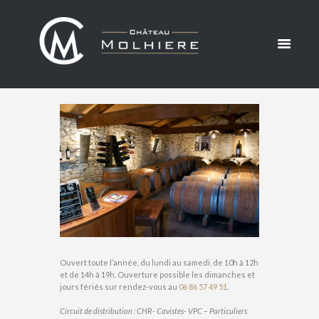
DIRECTE
ACCUEIL
NOTRE PHILOSOPHIE
VENTE DIRECTE
Ouvert toute l’année, du lundi au samedi, de 10h à 12h
et de 14h à 19h. Ouverture possible les dimanches et
jours fériés sur rendez-vous au
06 86 57 49 51
.
Circuit de distribution : CHR- Cavistes- VPC – Particuliers