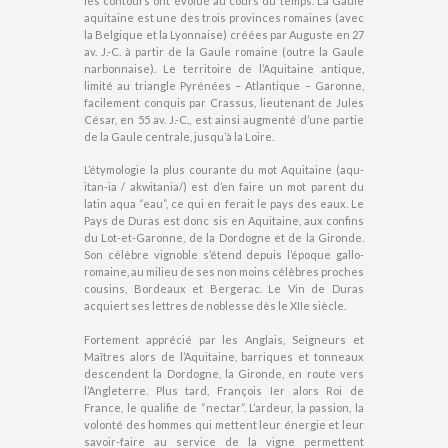
les contours ont évolué au cours du temps. La Gaule
aquitaine est une des trois provinces romaines (avec
la Belgique et la Lyonnaise) créées par Auguste en 27
av. J.-C. à partir de la Gaule romaine (outre la Gaule
narbonnaise). Le territoire de l’Aquitaine antique,
limité au triangle Pyrénées – Atlantique – Garonne,
facilement conquis par Crassus, lieutenant de Jules
César, en 55 av. J.-C., est ainsi augmenté d’une partie
de la Gaule centrale, jusqu’à la Loire.
L’étymologie la plus courante du mot Aquitaine (aqu-
itan-ia / akwitania/) est d’en faire un mot parent du
latin aqua “eau”, ce qui en ferait le pays des eaux. Le
Pays de Duras est donc sis en Aquitaine, aux confins
du Lot-et-Garonne, de la Dordogne et de la Gironde.
Son célèbre vignoble s’étend depuis l’époque gallo-
romaine, au milieu de ses non moins célèbres proches
cousins, Bordeaux et Bergerac. Le Vin de Duras
acquiert ses lettres de noblesse dès le XIIe siècle.
Fortement apprécié par les Anglais, Seigneurs et
Maîtres alors de l’Aquitaine, barriques et tonneaux
descendent la Dordogne, la Gironde, en route vers
l’Angleterre. Plus tard, François Ier alors Roi de
France, le qualifie de “nectar”. L’ardeur, la passion, la
volonté des hommes qui mettent leur énergie et leur
savoir-faire au service de la vigne permettent