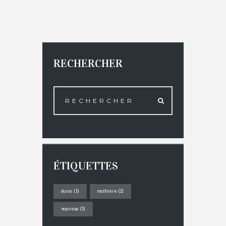
RECHERCHER
ÉTIQUETTES
duras
(1)
molhière
(2)
nouveau
(1)