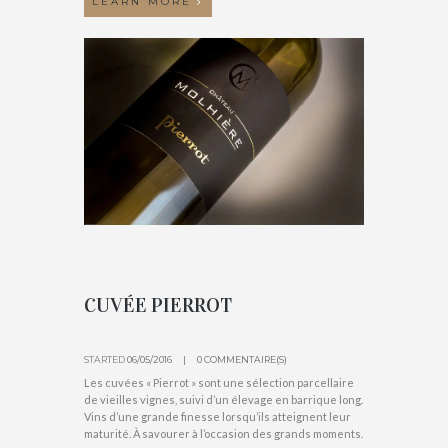
LEARN MORE
CUVÉE PIERROT
STARTED
06/05/2016
0 COMMENTAIRE(S)
Les cuvées « Pierrot » sont une sélection parcellaire
de vieilles vignes, suivi d’un élevage en barrique long.
Vins d’une grande finesse lorsqu’ils atteignent leur
maturité. À savourer à l’occasion des grands moments.