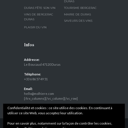
DURAS
DURAS FÊTE SON VIN
TOURISME BERGERAC
VINS DE BERGERAC
MAIRIE DE DURAS
DURAS
SAVEURS DES VINS
PLAISIR DU VIN
Infos
Addresse:
Le Boucaud 47120 Duras
Téléphone:
+33 6 86 57 49 51
Email:
hello@molhiere.com
[/trx_columns][/vc_column][/vc_row]
Confidentialité et cookies : ce site utilise des cookies. En continuant à
utiliser ce site Web, vous acceptez leur utilisation.
Pour en savoir plus, notamment sur la façon de contrôler les cookies,